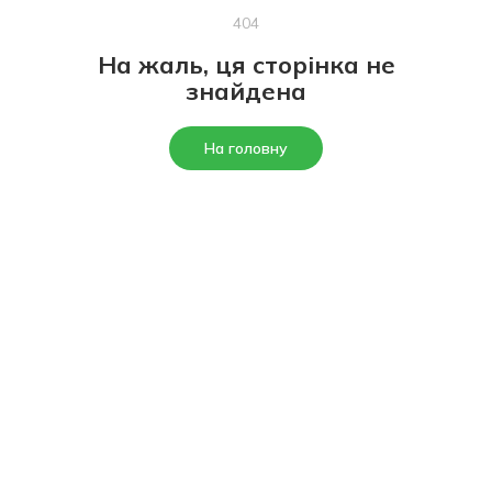
404
На жаль, ця сторінка не
знайдена
На головну