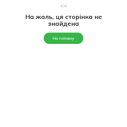
404
На жаль, ця сторінка не
знайдена
На головну