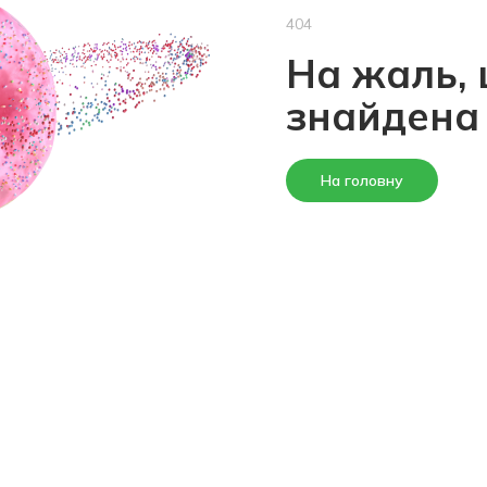
404
На жаль, 
знайдена
На головну