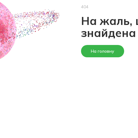
404
На жаль, 
знайдена
На головну