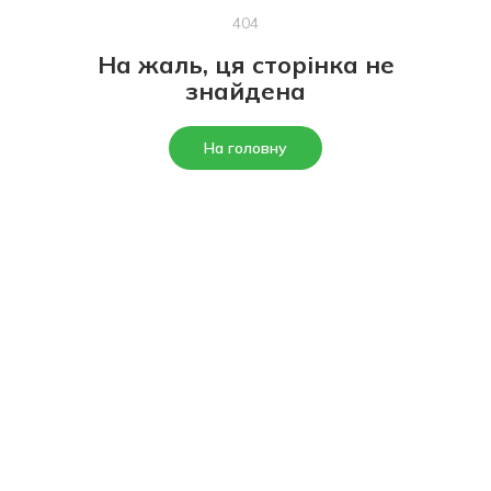
404
На жаль, ця сторінка не
знайдена
На головну