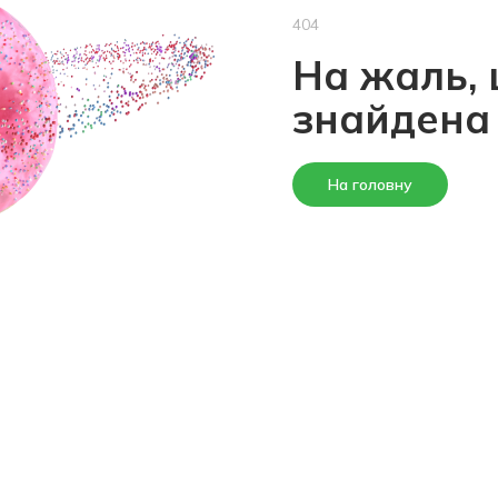
404
На жаль, 
знайдена
На головну