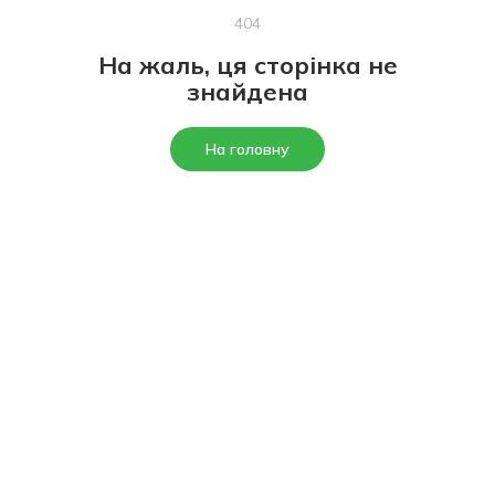
404
На жаль, ця сторінка не
знайдена
На головну