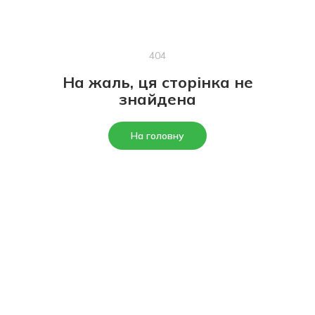
404
На жаль, ця сторінка не
знайдена
На головну