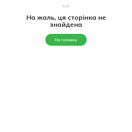
404
На жаль, ця сторінка не
знайдена
На головну