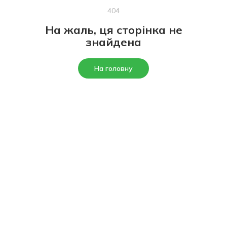
404
На жаль, ця сторінка не
знайдена
На головну