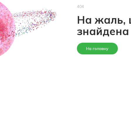
404
На жаль, 
знайдена
На головну