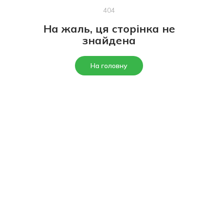
404
На жаль, ця сторінка не
знайдена
На головну