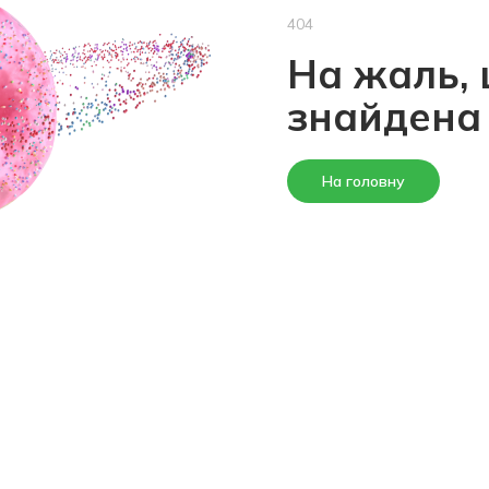
404
На жаль, 
знайдена
На головну