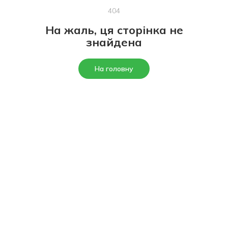
404
На жаль, ця сторінка не
знайдена
На головну