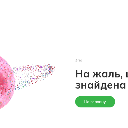
404
На жаль, 
знайдена
На головну