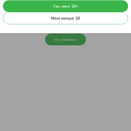
Так, мені 18+
404
На жаль, ця сторінка не
Мені менше 18
знайдена
На головну