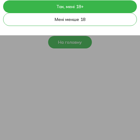
Так, мені 18+
404
На жаль, ця сторінка не
Мені менше 18
знайдена
На головну