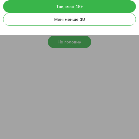
Так, мені 18+
404
На жаль, ця сторінка не
Мені менше 18
знайдена
На головну