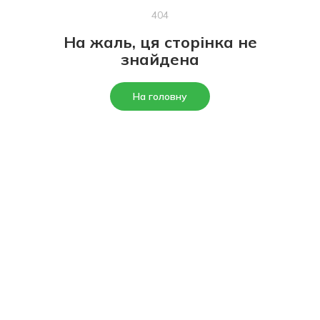
404
На жаль, ця сторінка не
знайдена
На головну