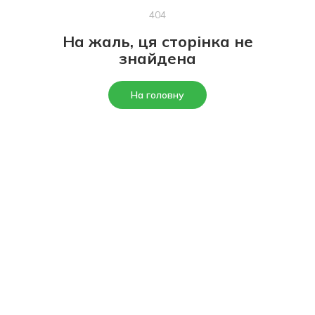
404
На жаль, ця сторінка не
знайдена
На головну