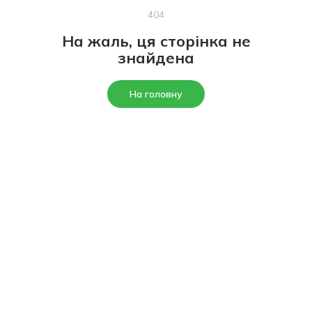
404
На жаль, ця сторінка не
знайдена
На головну