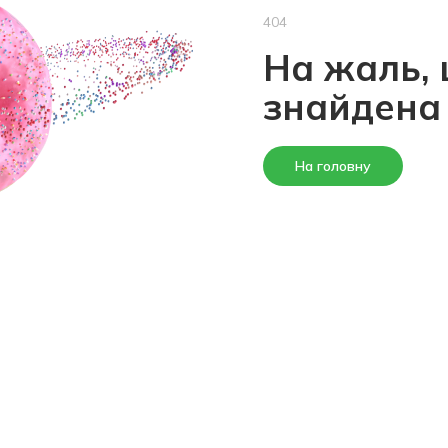
404
На жаль, 
знайдена
На головну