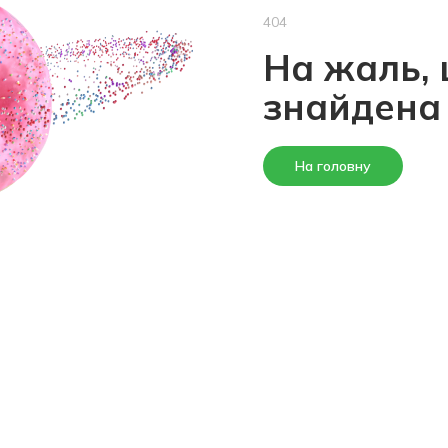
404
На жаль, 
знайдена
На головну