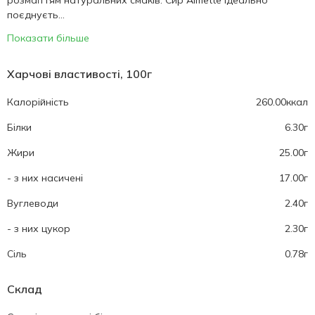
розмаїттям натуральних смаків. Сир Almette ідеально
поєднуєть...
Показати більше
Харчові властивості, 100г
Калорійність
260.00ккал
Білки
6.30г
Жири
25.00г
- з них насичені
17.00г
Вуглеводи
2.40г
- з них цукор
2.30г
Cіль
0.78г
Склад