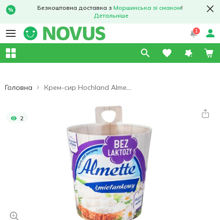
Безкоштовна доставка з
Моршинська зі смаком
!
Детальніше
1
Головна
Крем-сир Hochland Almette вершковий безлактозний 55% 150г
2