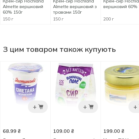
Крем-сир Hochland
Крем-сир Hochland
Крем-сир Hochl
Almette вершковий
Almette вершковий з
вершковий 60% 
60% 150г
травами 150г
150 г
150 г
200 г
З цим товаром також купують
+
+
+
68.99
₴
109.00
₴
199.00
₴