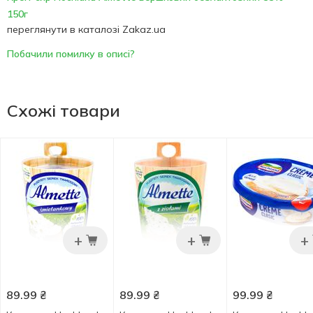
150г
переглянути в каталозі Zakaz.ua
Побачили помилку в описі?
Схожі товари
+
+
+
89.99
₴
89.99
₴
99.99
₴