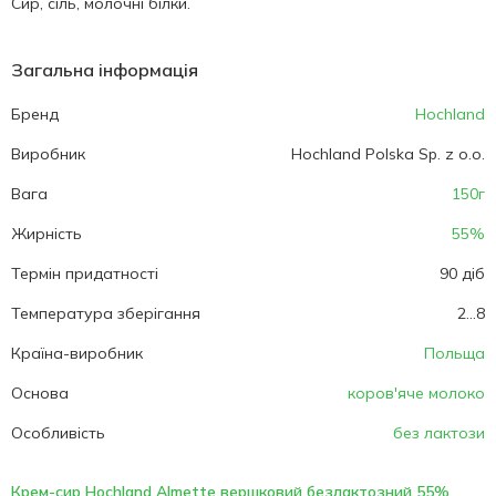
Сир, сіль, молочні білки.
Загальна інформація
Бренд
Hochland
Виробник
Hochland Polska Sp. z o.o.
Вага
150г
Жирність
55%
Термін придатності
90 діб
Температура зберігання
2...8
Країна-виробник
Польща
Основа
коров'яче молоко
Особливість
без лактози
Крем-сир Hochland Almette вершковий безлактозний 55%