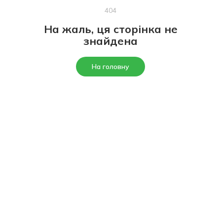
404
На жаль, ця сторінка не
знайдена
На головну