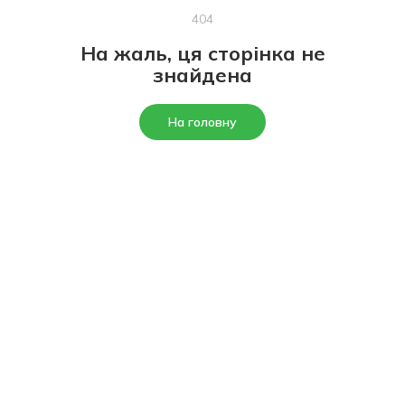
404
На жаль, ця сторінка не
знайдена
На головну