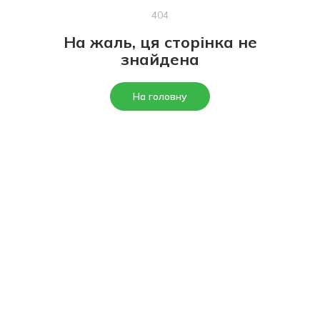
404
На жаль, ця сторінка не
знайдена
На головну