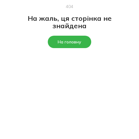
404
На жаль, ця сторінка не
знайдена
На головну