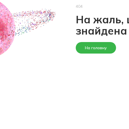
404
На жаль, 
знайдена
На головну