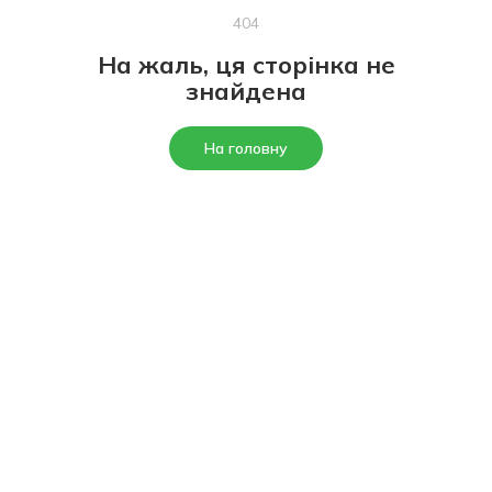
404
На жаль, ця сторінка не
знайдена
На головну