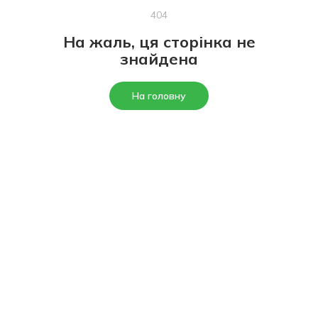
404
На жаль, ця сторінка не
знайдена
На головну