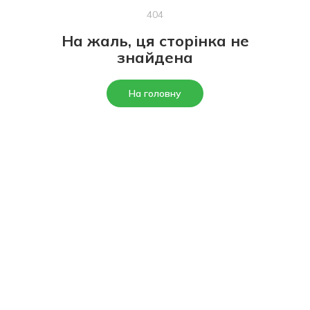
404
На жаль, ця сторінка не
знайдена
На головну