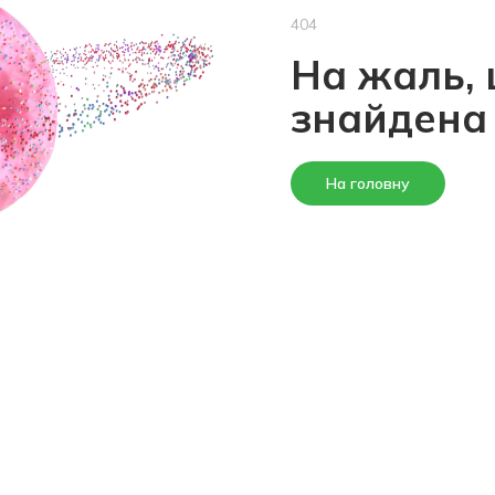
404
На жаль, 
знайдена
На головну