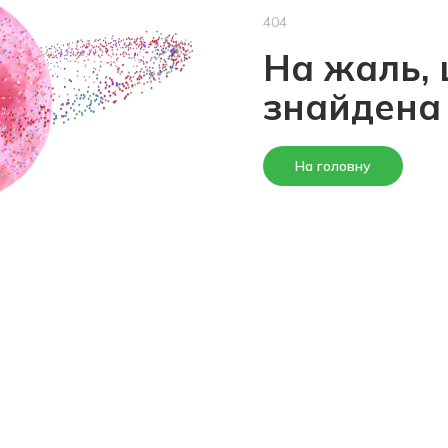
404
На жаль, 
знайдена
На головну