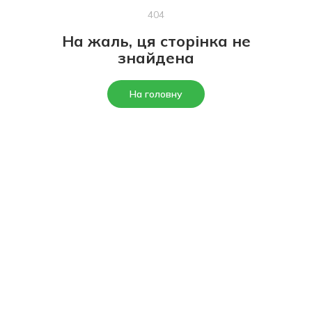
404
На жаль, ця сторінка не
знайдена
На головну