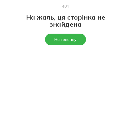
404
На жаль, ця сторінка не
знайдена
На головну