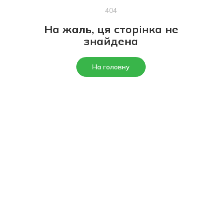
404
На жаль, ця сторінка не
знайдена
На головну