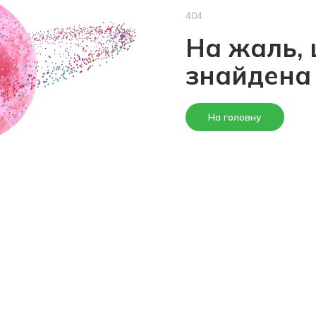
404
На жаль, 
знайдена
На головну