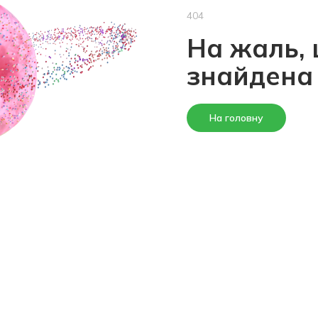
404
На жаль, 
знайдена
На головну