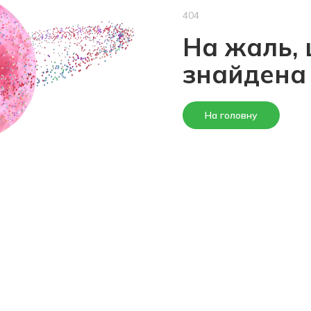
404
На жаль, 
знайдена
На головну