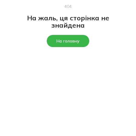
404
На жаль, ця сторінка не
знайдена
На головну