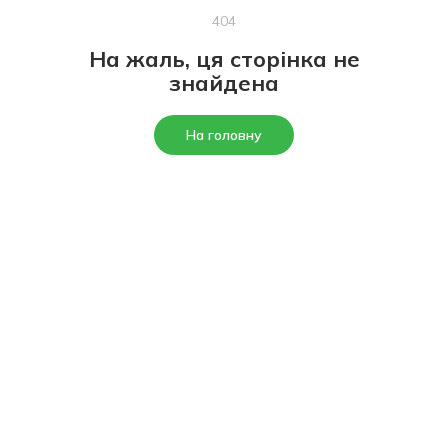
404
На жаль, ця сторінка не
знайдена
На головну