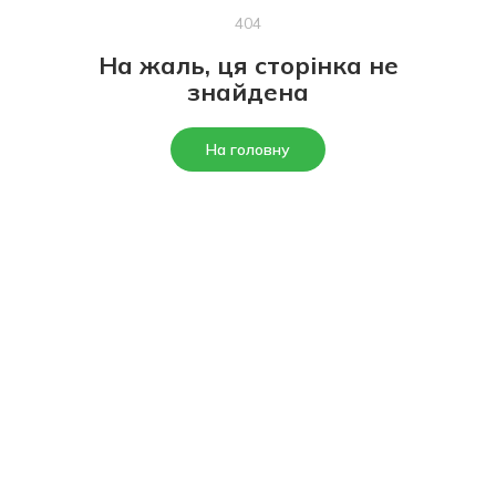
404
На жаль, ця сторінка не
знайдена
На головну