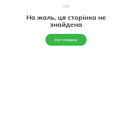
404
На жаль, ця сторінка не
знайдена
На головну