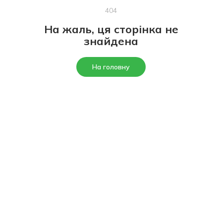
404
На жаль, ця сторінка не
знайдена
На головну