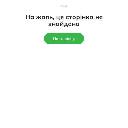
404
На жаль, ця сторінка не
знайдена
На головну