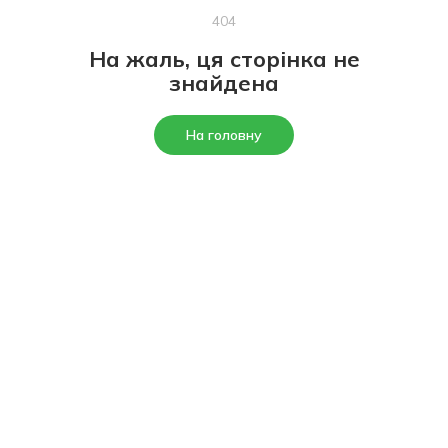
404
На жаль, ця сторінка не
знайдена
На головну