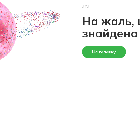
404
На жаль, 
знайдена
На головну