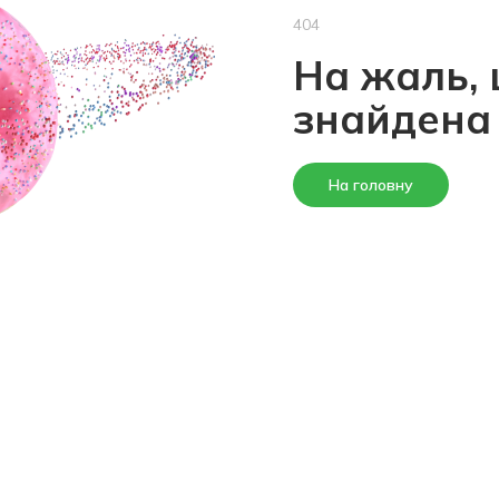
404
На жаль, 
знайдена
На головну