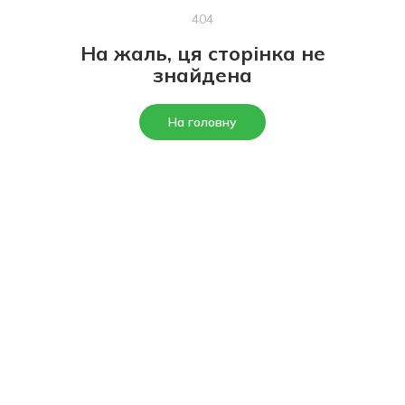
404
На жаль, ця сторінка не
знайдена
На головну